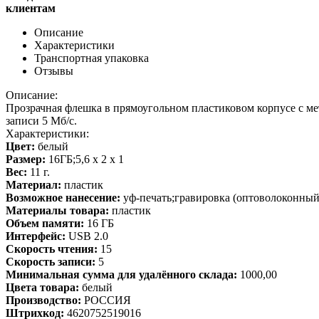
клиентам
Описание
Характеристики
Транспортная упаковка
Отзывы
Описание:
Прозрачная флешка в прямоугольном пластиковом корпусе с ме
записи 5 Мб/с.
Характеристики:
Цвет:
белый
Размер:
16ГБ;5,6 х 2 х 1
Вес:
11 г.
Материал:
пластик
Возможное нанесение:
уф-печать;гравировка (оптоволоконный
Материалы товара:
пластик
Объем памяти:
16 ГБ
Интерфейс:
USB 2.0
Скорость чтения:
15
Скорость записи:
5
Минимальная сумма для удалённого склада:
1000,00
Цвета товара:
белый
Производство:
РОССИЯ
Штрихкод:
4620752519016