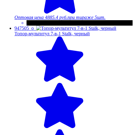
Оптовая цена
4885.4 руб.
при тираже 5шт.
947505_o
Топор-мультитул 7-в-1 Stalk, черный