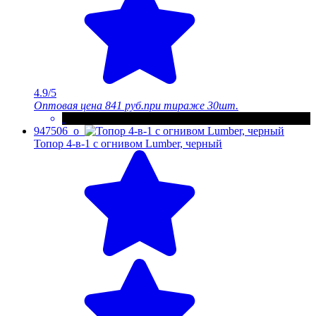
4.9/5
Оптовая цена
841 руб.
при тираже 30шт.
947506_o
Топор 4-в-1 с огнивом Lumber, черный