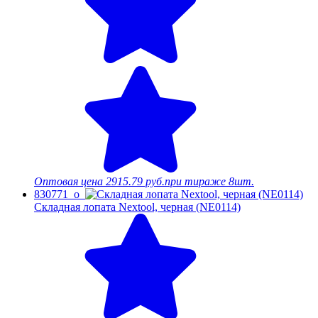
Оптовая цена
2915.79 руб.
при тираже 8шт.
830771_o
Складная лопата Nextool, черная (NE0114)