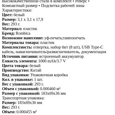
высококачественной стали в комплекте • Реверс •
Компактный размер • Подсветка рабочей зоны
Характеристики:
Цвет:
белый
Размер:
3,1 x 3,1 x 17,9
Вес:
293 г.
Материал:
пластик
Бренд:
Rombica
Возможное нанесение:
уф-печать;тампопечать
Материалы товара:
пластик
Комплектность:
отвертка, набор бит (8 шт), USB Type-C
кабель, намагничиватель/размагничиватель, документация
Источник питания:
встроенный аккумулятор
Емкость элемента:
1000 mAh/3.7 V
Цвета товара:
белый
Производство:
Китай
Вид упаковки:
Упаковочная коробка
Кол. в упаковке:
1 шт.
Вес с упаковкой:
293 г.
Объем с упаковкой:
0.000460 м³
Размер с упаковкой:
183x69x36 мм
Транспортная упаковка:
Размер:
183x69x36 мм
Вес:
293 г.
Объем:
0.000455 м³