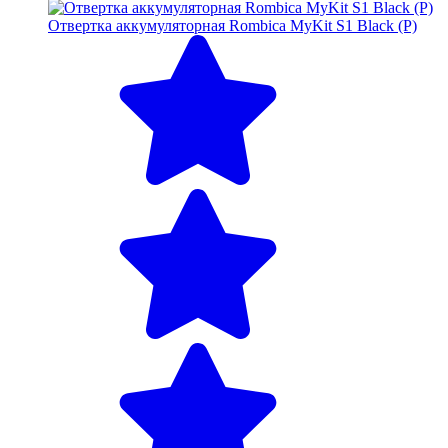
Отвертка аккумуляторная Rombica MyKit S1 Black (Р)