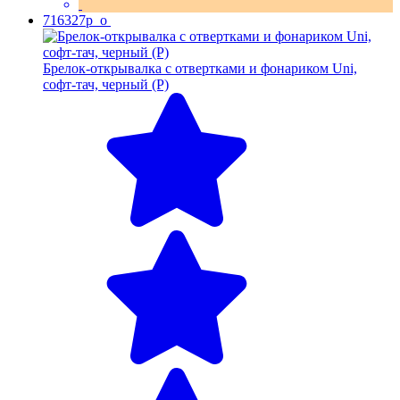
716327p_o
Брелок-открывалка с отвертками и фонариком Uni,
софт-тач, черный (Р)