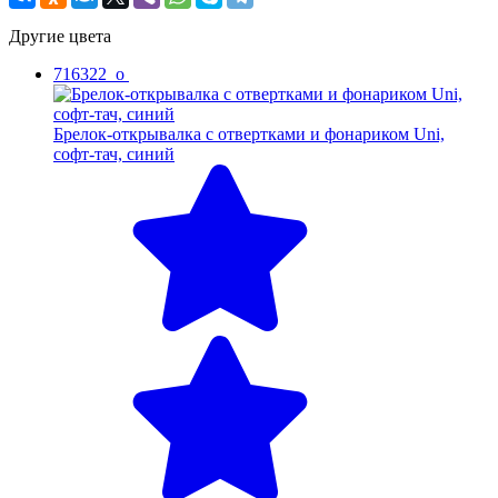
Другие цвета
716322_o
Брелок-открывалка с отвертками и фонариком Uni,
софт-тач, синий