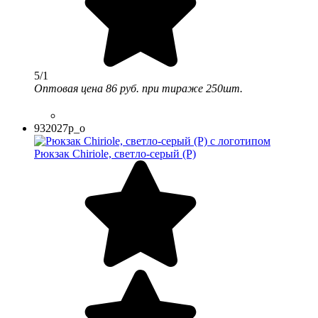
5/1
Оптовая цена
86 руб.
при тираже 250шт.
932027p_o
Рюкзак Chiriole, светло-серый (Р)