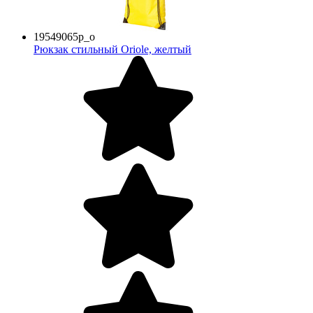
19549065p_o
Рюкзак стильный Oriole, желтый