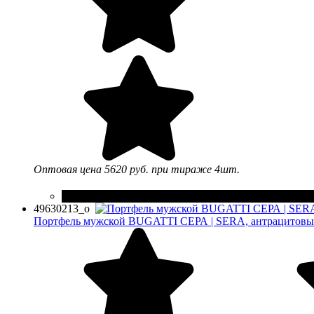
Оптовая цена
5620 руб.
при тираже 4шт.
49630213_o
Портфель мужской BUGATTI СЕРА | SERA, антрацитовый, 