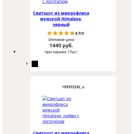
Свитшот из микрофлиса
мужской Himalaya,
черный
4.7/3
Оптовая цена
1440 руб.
при тираже 17шт.
1095552XL_o
Свитшот из микрофлиса