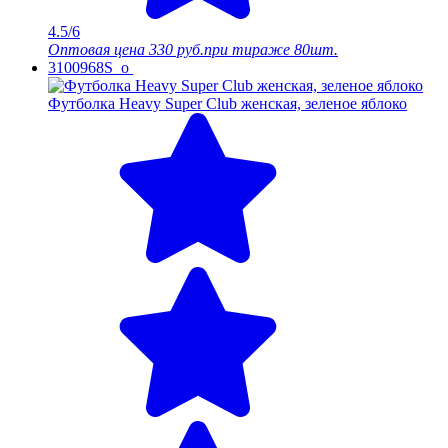
4.5/6
Оптовая цена
330 руб.
при тираже 80шт.
3100968S_o
Футболка Heavy Super Club женская, зеленое яблоко