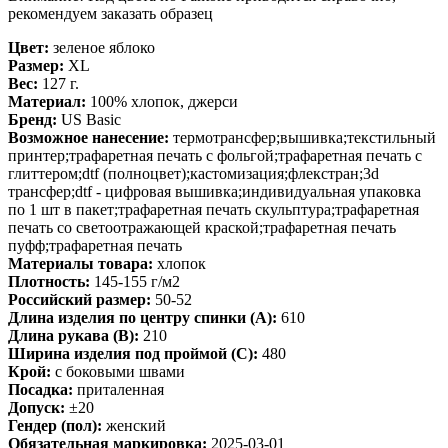
рекомендуем заказать образец
Цвет:
зеленое яблоко
Размер:
XL
Вес:
127 г.
Материал:
100% хлопок, джерси
Бренд:
US Basic
Возможное нанесение:
термотрансфер;вышивка;текстильный
принтер;трафаретная печать с фольгой;трафаретная печать с
глиттером;dtf (полноцвет);кастомизация;флекстран;3d
трансфер;dtf - цифровая вышивка;индивидуальная упаковка
по 1 шт в пакет;трафаретная печать скульптура;трафаретная
печать со светоотражающей краской;трафаретная печать
пуфф;трафаретная печать
Материалы товара:
хлопок
Плотность:
145-155 г/м2
Российский размер:
50-52
Длина изделия по центру спинки (A):
610
Длина рукава (B):
210
Ширина изделия под проймой (С):
480
Крой:
с боковыми швами
Посадка:
приталенная
Допуск:
±20
Гендер (пол):
женский
Обязательная маркировка:
2025-03-01