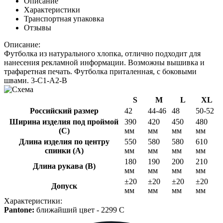
Описание
Характеристики
Транспортная упаковка
Отзывы
Описание:
Футболка из натурального хлопка, отлично подходит для
нанесения рекламной информации. Возможны вышивка и
трафаретная печать. Футболка приталенная, с боковыми
швами.
3-C1-A2-B
S
M
L
XL
Российский размер
42
44-46
48
50-52
Ширина изделия под проймой
390
420
450
480
(С)
мм
мм
мм
мм
Длина изделия по центру
550
580
580
610
спинки (A)
мм
мм
мм
мм
180
190
200
210
Длина рукава (B)
мм
мм
мм
мм
±20
±20
±20
±20
Допуск
мм
мм
мм
мм
Характеристики:
Pantone:
ближайший цвет -
2299 C