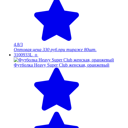
4.8/3
Оптовая цена
330 руб.
при тираже 80шт.
3100933L_o
Футболка Heavy Super Club женская, оранжевый