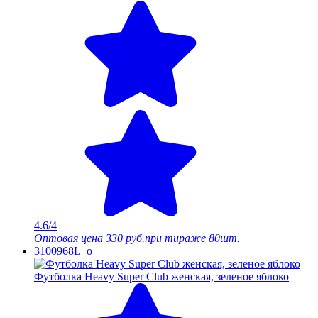
4.6/4
Оптовая цена
330 руб.
при тираже 80шт.
3100968L_o
Футболка Heavy Super Club женская, зеленое яблоко