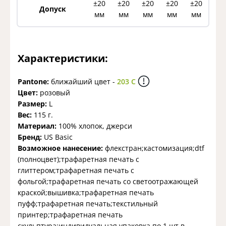
±20
±20
±20
±20
±20
Допуск
мм
мм
мм
мм
мм
Характеристики:
Pantone:
ближайший цвет -
203 C
Цвет:
розовый
Размер:
L
Вес:
115 г.
Материал:
100% хлопок, джерси
Бренд:
US Basic
Возможное нанесение:
флекстран;кастомизация;dtf
(полноцвет);трафаретная печать с
глиттером;трафаретная печать с
фольгой;трафаретная печать со светоотражающей
краской;вышивка;трафаретная печать
пуфф;трафаретная печать;текстильный
принтер;трафаретная печать
скульптура;индивидуальная упаковка по 1 шт в