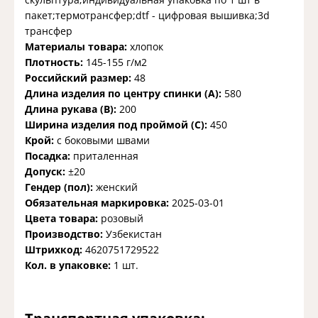
пакет;термотрансфер;dtf - цифровая вышивка;3d
трансфер
Материалы товара:
хлопок
Плотность:
145-155 г/м2
Российский размер:
48
Длина изделия по центру спинки (A):
580
Длина рукава (B):
200
Ширина изделия под проймой (С):
450
Крой:
с боковыми швами
Посадка:
приталенная
Допуск:
±20
Гендер (пол):
женский
Обязательная маркировка:
2025-03-01
Цвета товара:
розовый
Производство:
Узбекистан
Штрихкод:
4620751729522
Кол. в упаковке:
1 шт.