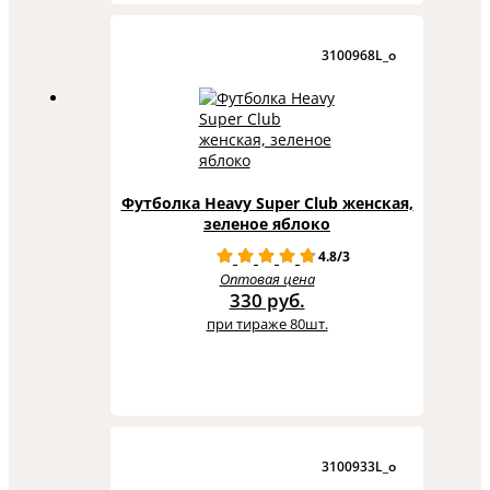
3100968L_o
Футболка Heavy Super Club женская,
зеленое яблоко
4.8/3
Оптовая цена
330 руб.
при тираже 80шт.
3100933L_o