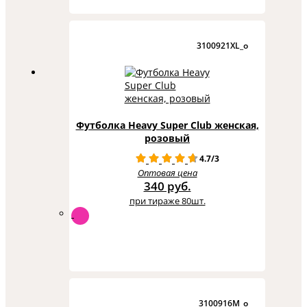
3100921XL_o
Футболка Heavy Super Club женская,
розовый
4.7/3
Оптовая цена
340 руб.
при тираже 80шт.
3100916M_o