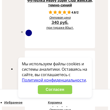
Футболка Heavy Super Club женская,
темно-синий
4.8/2
Оптовая цена
340 руб.
при тираже 80шт.
3100949S_o
Мы используем файлы cookies и
системы аналитики. Оставаясь на
сайте, вы соглашаетесь с
Политикой конфиденциальности
.
Согласен
Футболка Heavy Super Club женская,
темно-синий
Избранное
Корзина
4.8/4
Оптовая цена