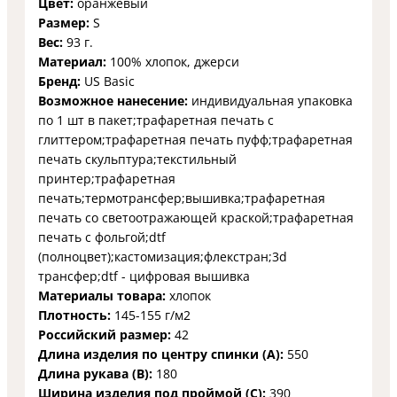
Цвет:
оранжевый
Размер:
S
Вес:
93 г.
Материал:
100% хлопок, джерси
Бренд:
US Basic
Возможное нанесение:
индивидуальная упаковка
по 1 шт в пакет;трафаретная печать с
глиттером;трафаретная печать пуфф;трафаретная
печать скульптура;текстильный
принтер;трафаретная
печать;термотрансфер;вышивка;трафаретная
печать со светоотражающей краской;трафаретная
печать с фольгой;dtf
(полноцвет);кастомизация;флекстран;3d
трансфер;dtf - цифровая вышивка
Материалы товара:
хлопок
Плотность:
145-155 г/м2
Российский размер:
42
Длина изделия по центру спинки (A):
550
Длина рукава (B):
180
Ширина изделия под проймой (С):
390