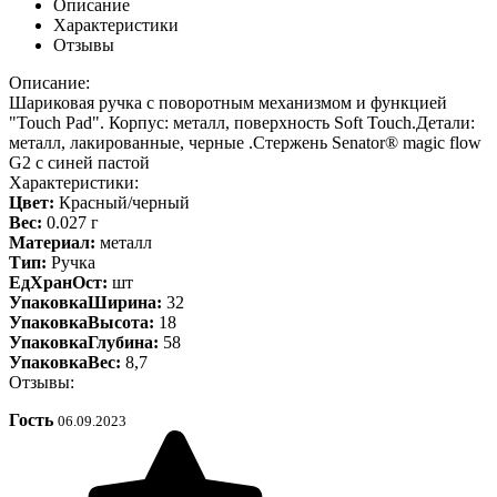
Описание
Характеристики
Отзывы
Описание:
Шариковая ручка с поворотным механизмом и функцией
"Touch Pad". Корпус: металл, поверхность Soft Touch.Детали:
металл, лакированные, черные .Стержень Senator® magic flow
G2 с синей пастой
Характеристики:
Цвет:
Красный/черный
Вес:
0.027 г
Материал:
металл
Тип:
Ручка
ЕдХранОст:
шт
УпаковкаШирина:
32
УпаковкаВысота:
18
УпаковкаГлубина:
58
УпаковкаВес:
8,7
Отзывы:
Гость
06.09.2023