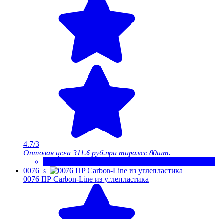
4.7/3
Оптовая цена
311.6 руб.
при тираже 80шт.
0076_s
0076 ПР Carbon-Line из углепластика