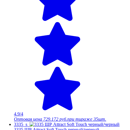
4.9/4
Оптовая цена
729.172 руб.
при тираже 35шт.
3335_s
3335 ШР Attract Soft Touch черный/черный