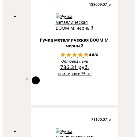
188009.07_o
Ручка металлическая BOOM M,
черный
4.8/6
Оптовая цена
736.31 руб.
при тираже 35шт.
71100.07_o