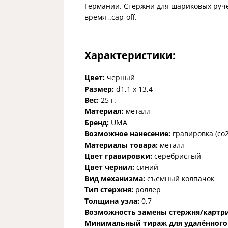
Германии. Стержни для шариковых руче
время „cap-off.
Характеристики:
Цвет:
черный
Размер:
d1,1 х 13,4
Вес:
25 г.
Материал:
металл
Бренд:
UMA
Возможное нанесение:
гравировка (co
Материалы товара:
металл
Цвет гравировки:
серебристый
Цвет чернил:
синий
Вид механизма:
съемный колпачок
Тип стержня:
роллер
Толщина узла:
0,7
Возможность замены стержня/картр
Минимальный тираж для удалённого