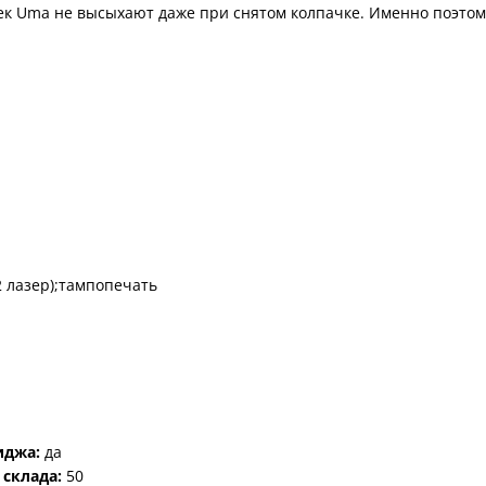
к Uma не высыхают даже при снятом колпачке. Именно поэтом
2 лазер);тампопечать
иджа:
да
 склада:
50