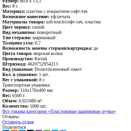
Размер:
d0,8 х 13,5
Вес:
8 г.
Материал:
пластик с покрытием софт-тач
Возможное нанесение:
уф-печать
Материалы товара:
soft-touch/софт-тач, пластик
Цвет чернил:
синий
Вид механизма:
поворотный
Тип стержня:
шариковый
Толщина узла:
0,7
Возможность замены стержня/картриджа:
да
Цвета товара:
морская волна
Производство:
Китай
Штрихкод:
4620752954213
Вид упаковки:
Полиэтиленовый пакет
Кол. в упаковке:
1 шт.
Вес с упаковкой:
8 г.
Транспортная упаковка:
Размер:
310x170x400 мм
Вес:
6500 г.
Объем:
0.021080 м³
Количество:
1000 шт.
Все товары категории «Пластиковые шариковые ручки»
Отзывы:
Оcтавить отзыв
Поделиться