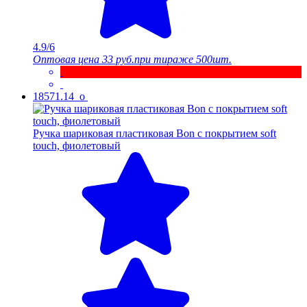
4.9/6
Оптовая цена
33 руб.
при тираже 500шт.
18571.14_o
Ручка шариковая пластиковая Bon с покрытием soft
touch, фиолетовый