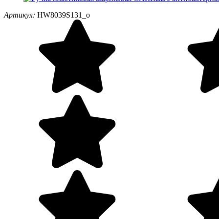
Артикул:
HW8039S131_o