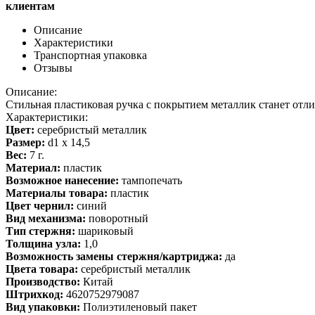
клиентам
Описание
Характеристики
Транспортная упаковка
Отзывы
Описание:
Стильная пластиковая ручка с покрытием металлик станет от
Характеристики:
Цвет:
серебристый металлик
Размер:
d1 х 14,5
Вес:
7 г.
Материал:
пластик
Возможное нанесение:
тампопечать
Материалы товара:
пластик
Цвет чернил:
синий
Вид механизма:
поворотный
Тип стержня:
шариковый
Толщина узла:
1,0
Возможность замены стержня/картриджа:
да
Цвета товара:
серебристый металлик
Производство:
Китай
Штрихкод:
4620752979087
Вид упаковки:
Полиэтиленовый пакет