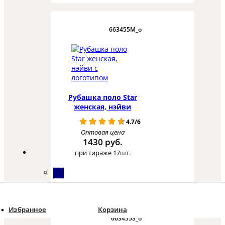
663455M_o
Рубашка поло Star
женская, нэйви
4.7/6
Оптовая цена
1430 руб.
при тираже 17шт.
Избранное
Корзина
663455S_o