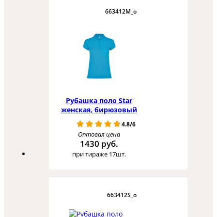
663412M_o
Рубашка поло Star
женская, бирюзовый
4.8/6
Оптовая цена
1430 руб.
при тираже 17шт.
663412S_o