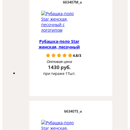
663407M_o
Рубашка-поло Star
женская, песочный
4.8/3
Оптовая цена
1430 руб.
при тираже 17шт.
663407S_o