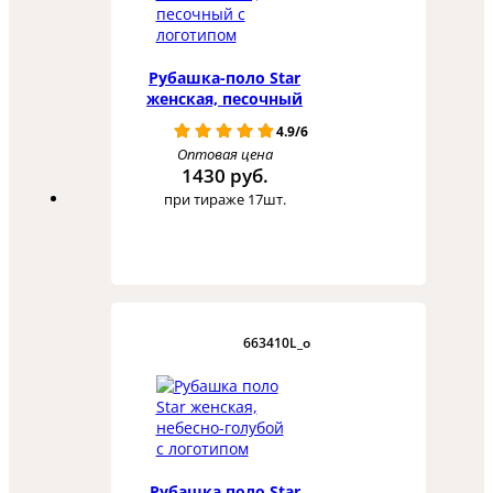
Рубашка-поло Star
женская, песочный
4.9/6
Оптовая цена
1430 руб.
при тираже 17шт.
663410L_o
Рубашка поло Star