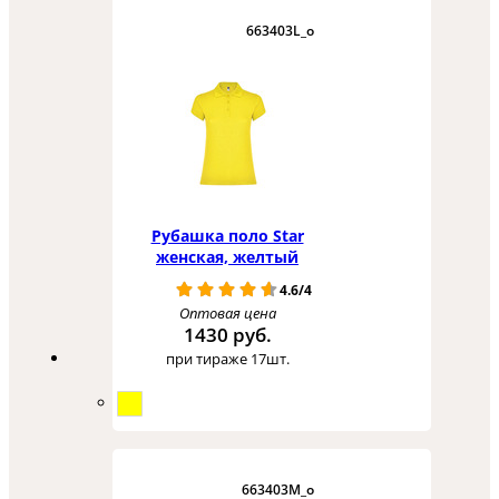
663403L_o
Рубашка поло Star
женская, желтый
4.6/4
Оптовая цена
1430 руб.
при тираже 17шт.
663403M_o