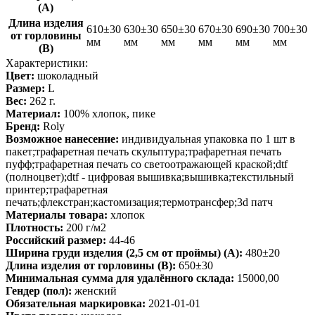
(A)
Длина изделия
610±30
630±30
650±30
670±30
690±30
700±30
от горловины
мм
мм
мм
мм
мм
мм
(B)
Характеристики:
Цвет:
шоколадный
Размер:
L
Вес:
262 г.
Материал:
100% хлопок, пике
Бренд:
Roly
Возможное нанесение:
индивидуальная упаковка по 1 шт в
пакет;трафаретная печать скульптура;трафаретная печать
пуфф;трафаретная печать со светоотражающей краской;dtf
(полноцвет);dtf - цифровая вышивка;вышивка;текстильный
принтер;трафаретная
печать;флекстран;кастомизация;термотрансфер;3d патч
Материалы товара:
хлопок
Плотность:
200 г/м2
Российский размер:
44-46
Ширина груди изделия (2,5 см от проймы) (A):
480±20
Длина изделия от горловины (B):
650±30
Минимальная сумма для удалённого склада:
15000,00
Гендер (пол):
женский
Обязательная маркировка:
2021-01-01