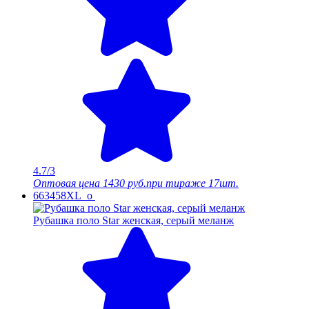
4.7/3
Оптовая цена
1430 руб.
при тираже 17шт.
663458XL_o
Рубашка поло Star женская, серый меланж