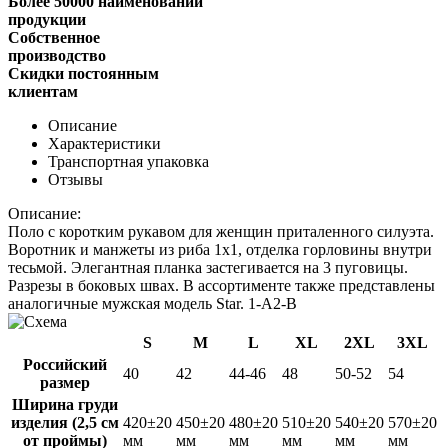
Более 50000 наименований
продукции
Собственное
производство
Скидки постоянным
клиентам
Описание
Характеристики
Транспортная упаковка
Отзывы
Описание:
Поло с коротким рукавом для женщин приталенного силуэта.
Воротник и манжеты из риба 1х1, отделка горловины внутри
тесьмой. Элегантная планка застегивается на 3 пуговицы.
Разрезы в боковых швах. В ассортименте также представлены
аналогичные мужская модель Star.
1-A2-B
S
M
L
XL
2XL
3XL
Российский
40
42
44-46
48
50-52
54
размер
Ширина груди
изделия (2,5 см
420±20
450±20
480±20
510±20
540±20
570±20
от проймы)
мм
мм
мм
мм
мм
мм