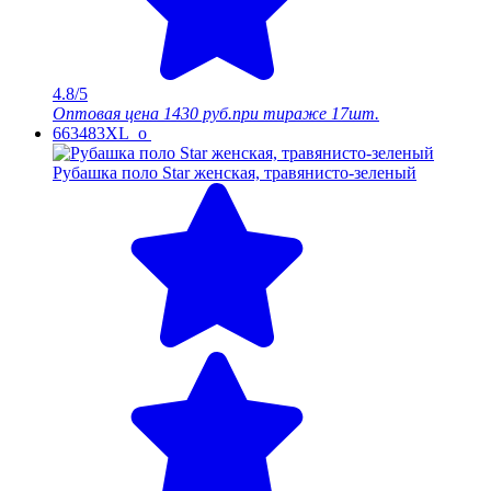
4.8/5
Оптовая цена
1430 руб.
при тираже 17шт.
663483XL_o
Рубашка поло Star женская, травянисто-зеленый