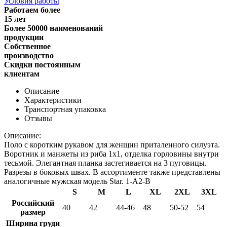
Условия работы
Работаем более
15 лет
Более 50000 наименований
продукции
Собственное
производство
Скидки постоянным
клиентам
Описание
Характеристики
Транспортная упаковка
Отзывы
Описание:
Поло с коротким рукавом для женщин приталенного силуэта.
Воротник и манжеты из риба 1х1, отделка горловины внутри
тесьмой. Элегантная планка застегивается на 3 пуговицы.
Разрезы в боковых швах. В ассортименте также представлены
аналогичные мужская модель Star.
1-A2-B
S
M
L
XL
2XL
3XL
Российский
40
42
44-46
48
50-52
54
размер
Ширина груди