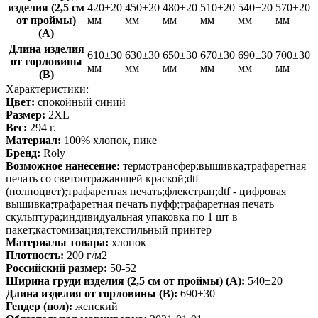
изделия (2,5 см
420±20
450±20
480±20
510±20
540±20
570±20
от проймы)
мм
мм
мм
мм
мм
мм
(A)
Длина изделия
610±30
630±30
650±30
670±30
690±30
700±30
от горловины
мм
мм
мм
мм
мм
мм
(B)
Характеристики:
Цвет:
спокойный синий
Размер:
2XL
Вес:
294 г.
Материал:
100% хлопок, пике
Бренд:
Roly
Возможное нанесение:
термотрансфер;вышивка;трафаретная
печать со светоотражающей краской;dtf
(полноцвет);трафаретная печать;флекстран;dtf - цифровая
вышивка;трафаретная печать пуфф;трафаретная печать
скульптура;индивидуальная упаковка по 1 шт в
пакет;кастомизация;текстильный принтер
Материалы товара:
хлопок
Плотность:
200 г/м2
Российский размер:
50-52
Ширина груди изделия (2,5 см от проймы) (A):
540±20
Длина изделия от горловины (B):
690±30
Гендер (пол):
женский