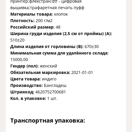
принтер;флекстран;dtf - цифровая
вышивка;трафаретная печать пуфф
Материалы товара:
хлопок
Плотность:
200 г/м2
Российский размер:
48
Ширина груди изделия (2,5 см от проймы) (A):
510±20
Длина изделия от горловины (B):
670±30
Минимальная сумма для удалённого склада:
15000,00
Гендер (пол):
женский
Обязательная маркировка:
2021-01-01
Цвета товара:
индиго
Производство:
Бангладеш
Штрихкод:
4620752700681
Кол. в упаковке:
1 шт.
Транспортная упаковка: