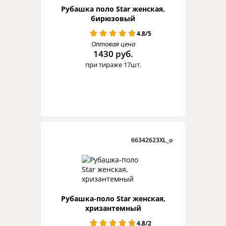
Рубашка поло Star женская,
бирюзовый
4.8/5
Оптовая цена
1430 руб.
при тираже 17шт.
66342623XL_o
Рубашка-поло Star женская,
хризантемный
4.8/2