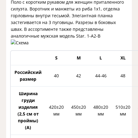
Поло с коротким рукавом для женщин приталенного
силуэта. Воротник и манжеты из риба 1х1, отделка
горловины внутри тесьмой. Элегантная планка
застегивается на 3 пуговицы. Разрезы в боковых
швах. В ассортименте также представлены
аналогичные мужская модель Star.
1-A2-B
S
M
L
XL
Российский
40
42
44-46
48
размер
Ширина
груди
изделия
420±20
450±20
480±20
510±20
(2,5 см от
мм
мм
мм
мм
проймы)
(A)