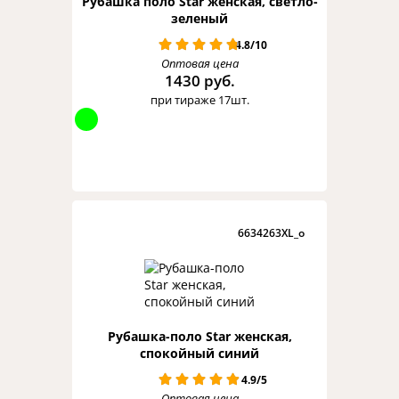
Рубашка поло Star женская, светло-
зеленый
4.8/10
Оптовая цена
1430 руб.
при тираже 17шт.
6634263XL_o
Рубашка-поло Star женская,
спокойный синий
4.9/5
Оптовая цена