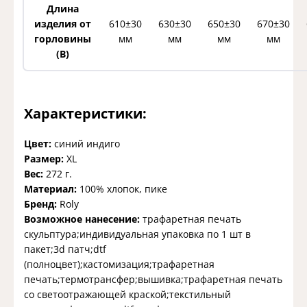
Длина
изделия от
610±30
630±30
650±30
670±30
горловины
мм
мм
мм
мм
(B)
Характеристики:
Цвет:
синий индиго
Размер:
XL
Вес:
272 г.
Материал:
100% хлопок, пике
Бренд:
Roly
Возможное нанесение:
трафаретная печать
скульптура;индивидуальная упаковка по 1 шт в
пакет;3d патч;dtf
(полноцвет);кастомизация;трафаретная
печать;термотрансфер;вышивка;трафаретная печать
со светоотражающей краской;текстильный