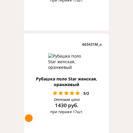
при тираже 17шт.
663431M_o
Рубашка поло Star женская,
оранжевый
5/2
Оптовая цена
1430 руб.
при тираже 17шт.