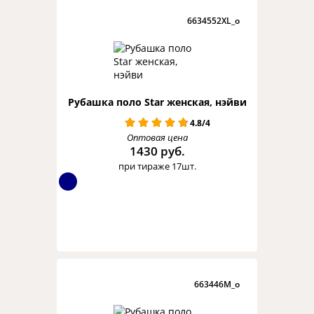
6634552XL_o
Рубашка поло Star женская, нэйви
4.8/4
Оптовая цена
1430 руб.
при тираже 17шт.
663446M_o