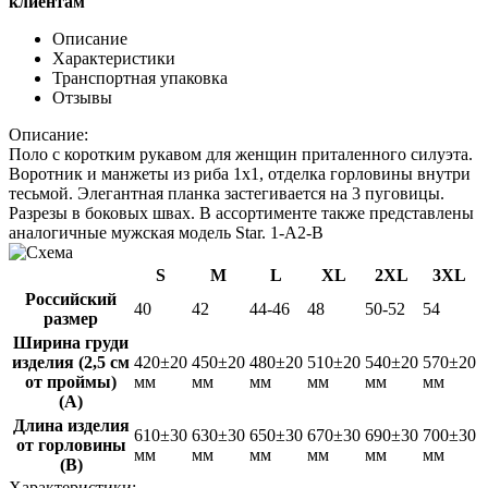
клиентам
Описание
Характеристики
Транспортная упаковка
Отзывы
Описание:
Поло с коротким рукавом для женщин приталенного силуэта.
Воротник и манжеты из риба 1х1, отделка горловины внутри
тесьмой. Элегантная планка застегивается на 3 пуговицы.
Разрезы в боковых швах. В ассортименте также представлены
аналогичные мужская модель Star.
1-A2-B
S
M
L
XL
2XL
3XL
Российский
40
42
44-46
48
50-52
54
размер
Ширина груди
изделия (2,5 см
420±20
450±20
480±20
510±20
540±20
570±20
от проймы)
мм
мм
мм
мм
мм
мм
(A)
Длина изделия
610±30
630±30
650±30
670±30
690±30
700±30
от горловины
мм
мм
мм
мм
мм
мм
(B)
Характеристики: