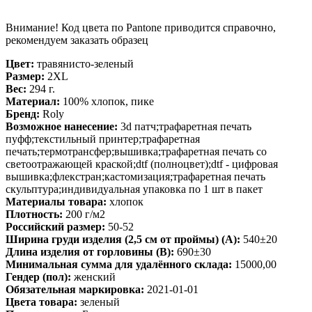
Внимание! Код цвета по Pantone приводится справочно,
рекомендуем заказать образец
Цвет:
травянисто-зеленый
Размер:
2XL
Вес:
294 г.
Материал:
100% хлопок, пике
Бренд:
Roly
Возможное нанесение:
3d патч;трафаретная печать
пуфф;текстильный принтер;трафаретная
печать;термотрансфер;вышивка;трафаретная печать со
светоотражающей краской;dtf (полноцвет);dtf - цифровая
вышивка;флекстран;кастомизация;трафаретная печать
скульптура;индивидуальная упаковка по 1 шт в пакет
Материалы товара:
хлопок
Плотность:
200 г/м2
Российский размер:
50-52
Ширина груди изделия (2,5 см от проймы) (A):
540±20
Длина изделия от горловины (B):
690±30
Минимальная сумма для удалённого склада:
15000,00
Гендер (пол):
женский
Обязательная маркировка:
2021-01-01
Цвета товара:
зеленый