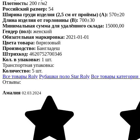
Плотность:
200 г/м2
Российский размер:
54
Ширина груди изделия (2,5 см от проймы) (A):
570±20
Длина изделия от горловины (B):
700±30
Минимальная сумма для удалённого склада:
15000,00
Гендер (пол):
женский
Обязательная маркировка:
2021-01-01
Цвета товара:
бирюзовый
Производство:
Бангладеш
Штрихкод:
4620752700346
Кол. в упаковке:
1 шт.
Транспортная упаковка:
Количество:
5 шт.
Все товары Roly
Рубашки поло Star Roly
Все товары категории 
Отзывы:
Амалия
02.03.2024