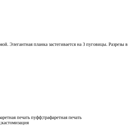
ой. Элегантная планка застегивается на 3 пуговицы. Разрезы в
фаретная печать пуфф;трафаретная печать
а;кастомизация