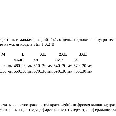
ротник и манжеты из риба 1х1, отделка горловины внутри тесьм
е мужская модель Star.
1-A2-B
M
L
XL
2XL
3XL
44-46
48
50-52
54
0±20 мм
480±20 мм
510±20 мм
540±20 мм
570±20 мм
0±30 мм
650±30 мм
670±30 мм
690±30 мм
700±30 мм
 печать со светоотражающей краской;dtf - цифровая вышивка;тра
;текстильный принтер;трафаретная печать;термотрансфер;вышивк