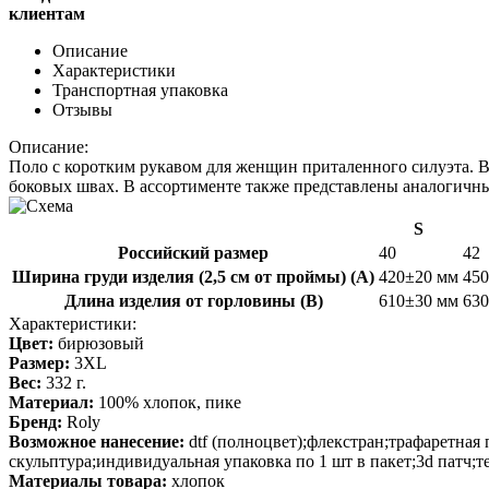
клиентам
Описание
Характеристики
Транспортная упаковка
Отзывы
Описание:
Поло с коротким рукавом для женщин приталенного силуэта. Во
боковых швах. В ассортименте также представлены аналогичны
S
Российский размер
40
42
Ширина груди изделия (2,5 см от проймы) (A)
420±20 мм
45
Длина изделия от горловины (B)
610±30 мм
63
Характеристики:
Цвет:
бирюзовый
Размер:
3XL
Вес:
332 г.
Материал:
100% хлопок, пике
Бренд:
Roly
Возможное нанесение:
dtf (полноцвет);флекстран;трафаретная
скульптура;индивидуальная упаковка по 1 шт в пакет;3d патч
Материалы товара:
хлопок