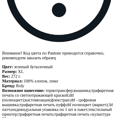
Внимание! Код цвета по Pantone приводится справочно,
рекомендуем заказать образец
Цвет:
зеленый бутылочный
Размер:
XL
Вес:
272 г.
Материал:
100% хлопок, пике
Бренд:
Roly
Возможное нанесение:
термотрансфер;вышивка;трафаретная
печать со светоотражающей краской;dtf
(полноцвет);кастомизация;флекстран;dtf - цифровая
вышивка;трафаретная печать пуфф;dtf полноцвет (маркет);3d
патч;индивидуальная упаковка по 1 шт в пакет;текстильный
принтер;трафаретная печать;трафаретная печать скульптура