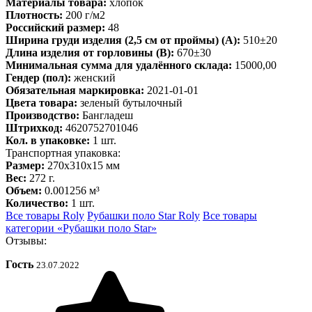
Материалы товара:
хлопок
Плотность:
200 г/м2
Российский размер:
48
Ширина груди изделия (2,5 см от проймы) (A):
510±20
Длина изделия от горловины (B):
670±30
Минимальная сумма для удалённого склада:
15000,00
Гендер (пол):
женский
Обязательная маркировка:
2021-01-01
Цвета товара:
зеленый бутылочный
Производство:
Бангладеш
Штрихкод:
4620752701046
Кол. в упаковке:
1 шт.
Транспортная упаковка:
Размер:
270x310x15 мм
Вес:
272 г.
Объем:
0.001256 м³
Количество:
1 шт.
Все товары Roly
Рубашки поло Star Roly
Все товары
категории «Рубашки поло Star»
Отзывы:
Гость
23.07.2022