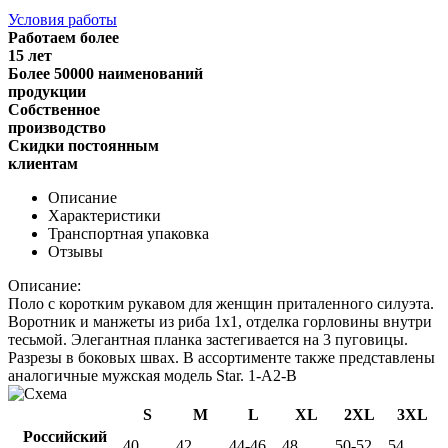
Условия работы
Работаем более
15 лет
Более 50000 наименований
продукции
Собственное
производство
Скидки постоянным
клиентам
Описание
Характеристики
Транспортная упаковка
Отзывы
Описание:
Поло с коротким рукавом для женщин приталенного силуэта.
Воротник и манжеты из риба 1х1, отделка горловины внутри
тесьмой. Элегантная планка застегивается на 3 пуговицы.
Разрезы в боковых швах. В ассортименте также представлены
аналогичные мужская модель Star.
1-A2-B
S
M
L
XL
2XL
3XL
Российский
40
42
44-46
48
50-52
54