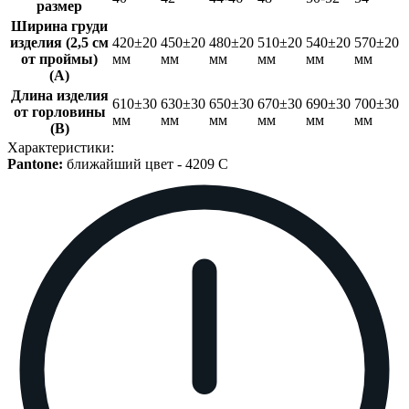
размер
Ширина груди
изделия (2,5 см
420±20
450±20
480±20
510±20
540±20
570±20
от проймы)
мм
мм
мм
мм
мм
мм
(A)
Длина изделия
610±30
630±30
650±30
670±30
690±30
700±30
от горловины
мм
мм
мм
мм
мм
мм
(B)
Характеристики:
Pantone:
ближайший цвет -
4209 C